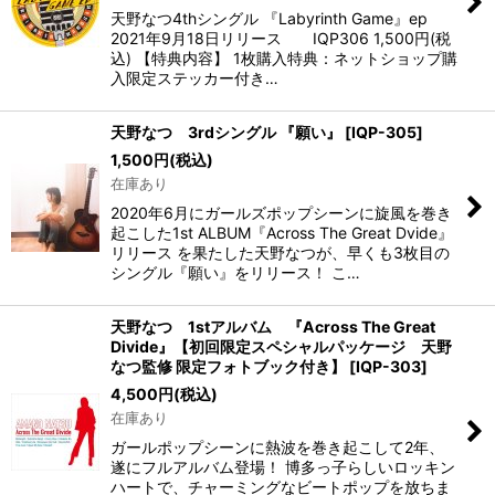
絞り込む
天野なつ4thシングル 『Labyrinth Game』ep
2021年9月18日リリース IQP306 1,500円(税
込) 【特典内容】 1枚購入特典：ネットショップ購
入限定ステッカー付き…
天野なつ 3rdシングル 『願い』
[
IQP-305
]
1,500
円
(税込)
在庫あり
2020年6月にガールズポップシーンに旋風を巻き
起こした1st ALBUM『Across The Great Dvide』
リリース を果たした天野なつが、早くも3枚目の
シングル『願い』をリリース！ こ…
天野なつ 1stアルバム 『Across The Great
Divide』【初回限定スペシャルパッケージ 天野
なつ監修 限定フォトブック付き】
[
IQP-303
]
4,500
円
(税込)
在庫あり
ガールポップシーンに熱波を巻き起こして2年、
遂にフルアルバム登場！ 博多っ子らしいロッキン
ハートで、チャーミングなビートポップを放ちま