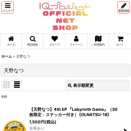
メニュー
新規登録
ホーム
商品検索
グループ
マイページ
ご利用案内
カート
ホーム
>
天野なつ
天野なつ
表示順変更
閉じる
6
件
表示数
:
【天野なつ】4th EP 『Labyrinth Game』（30
枚限定：ステッカー付き）
[
OLNATSU-18
]
並び順
:
1,500
円
(税込)
在庫あり