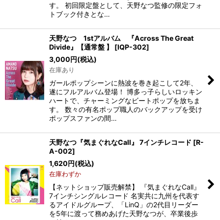
す。 初回限定盤として、天野なつ監修の限定フォ
トブック付きとな…
天野なつ 1stアルバム 『Across The Great
Divide』【通常盤 】
[
IQP-302
]
3,000
円
(税込)
在庫あり
ガールポップシーンに熱波を巻き起こして2年、
遂にフルアルバム登場！ 博多っ子らしいロッキン
ハートで、チャーミングなビートポップを放ちま
す。 数々の有名ポップ職人のバックアップを受け
ポップスファンの間…
天野なつ『気まぐれなCall』 7インチレコード
[
R-
A-002
]
1,620
円
(税込)
在庫わずか
【ネットショップ販売解禁】 『気まぐれなCall』
7インチシングルレコード 名実共に九州を代表す
るアイドルグループ、「LinQ」の2代目リーダー
を5年に渡って務めあげた天野なつが、卒業後歩