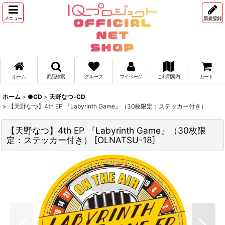
メニュー
新規登録
ホーム
商品検索
グループ
マイページ
ご利用案内
カート
ホーム
>
●CD
>
天野なつ-CD
>
【天野なつ】4th EP 『Labyrinth Game』（30枚限定：ステッカー付き）
【天野なつ】4th EP 『Labyrinth Game』（30枚限
定：ステッカー付き）
[
OLNATSU-18
]