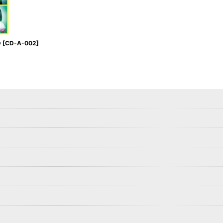
D
[
CD-A-002
]