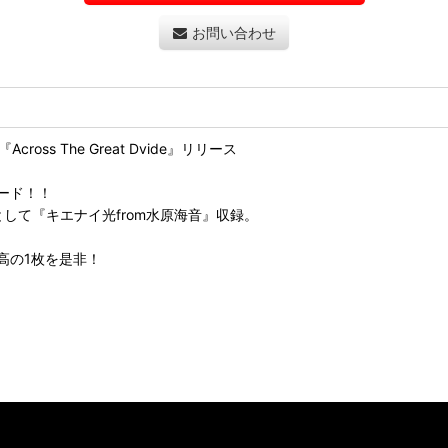
お問い合わせ
ss The Great Dvide』リリース
！
ード！！
kとして『キエナイ光from水原海音』収録。
高の1枚を是非！