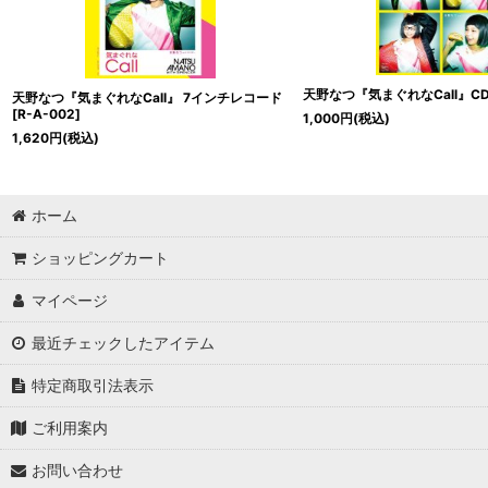
天野なつ『気まぐれなCall』C
天野なつ『気まぐれなCall』 7インチレコード
[
R-A-002
]
1,000
円
(税込)
1,620
円
(税込)
ホーム
ショッピングカート
マイページ
最近チェックしたアイテム
特定商取引法表示
ご利用案内
お問い合わせ