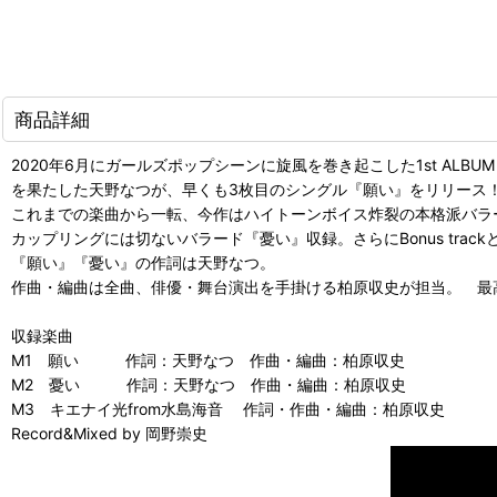
商品詳細
2020年6月にガールズポップシーンに旋風を巻き起こした1st ALBUM『Acro
を果たした天野なつが、早くも3枚目のシングル『願い』をリリース
これまでの楽曲から一転、今作はハイトーンボイス炸裂の本格派バラ
カップリングには切ないバラード『憂い』収録。さらにBonus trac
『願い』『憂い』の作詞は天野なつ。
作曲・編曲は全曲、俳優・舞台演出を手掛ける柏原収史が担当。 最
収録楽曲
M1 願い 作詞：天野なつ 作曲・編曲：柏原収史
M2 憂い 作詞：天野なつ 作曲・編曲：柏原収史
M3 キエナイ光from水島海音 作詞・作曲・編曲：柏原収史
Record&Mixed by 岡野崇史