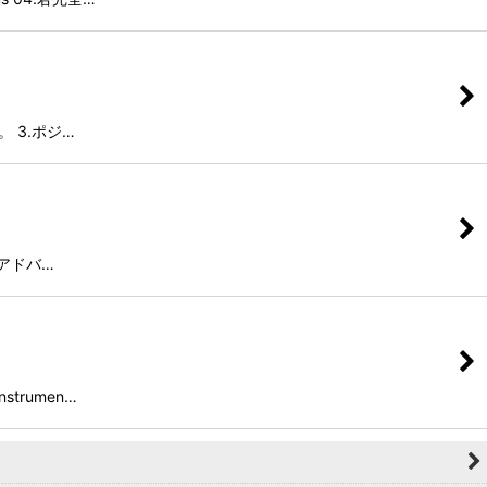
だ。 3.ポジ…
3.アドバ…
strumen…