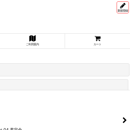
新規登録
ご利用案内
カート
閉じる
us 04.君完全…