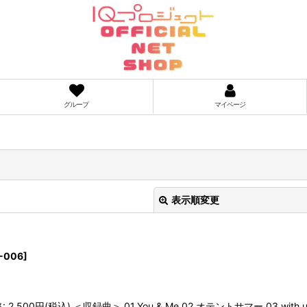
グループ
マイページ
表示順変更
-006
]
500円(税込) ＜収録曲＞ 01.You & Me 02.オテントサマー 03.with 