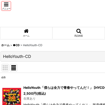
メニュー
ホーム
商品検索
ホーム
>
●CD
>
HelloYouth-CD
HelloYouth-CD
4
件
表示数
:
HelloYouth「僕らは全力で青春やってんだ！」
[
HYCD
2,500
円
(税込)
並び順
:
在庫あり
HelloYouth「僕らは全力で青春やってんだ！」 販売価格: 2,