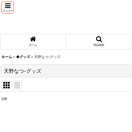
メニュー
ホーム
商品検索
ホーム
>
●グッズ
>
天野なつ-グッズ
天野なつ-グッズ
0
件
表示数
:
並び順
: