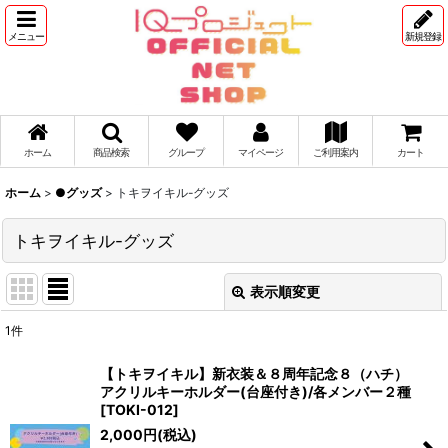
メニュー
新規登録
ホーム
商品検索
グループ
マイページ
ご利用案内
カート
ホーム
>
●グッズ
>
トキヲイキル-グッズ
トキヲイキル-グッズ
表示順変更
閉じる
1
件
表示数
:
【トキヲイキル】新衣装＆８周年記念８（ハチ）
アクリルキーホルダー(台座付き)/各メンバー２種
並び順
:
[
TOKI-012
]
2,000
円
(税込)