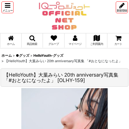
メニュー
新規登録
ホーム
商品検索
グループ
マイページ
ご利用案内
カート
ホーム
>
●グッズ
>
HelloYouth-グッズ
>
【HelloYouth】大葉みらい 20th anniversary写真集 「#おとなになったよ」
【HelloYouth】大葉みらい 20th anniversary写真集
「#おとなになったよ」
[
OLHY-159
]