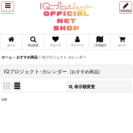
メニュー
新規登録
ホーム
商品検索
グループ
マイページ
ご利用案内
カート
ホーム
>
おすすめ商品
>
IQプロジェクト-カレンダー
IQプロジェクト-カレンダー
[
おすすめ商品
]
表示順変更
閉じる
0
件
表示数
:
並び順
: